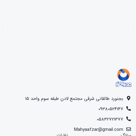
بجنورد طالقانی شرقی مجتمع لادن طبقه سوم واحد 15
09380524147
05832721377
Mahyaafzar@gmail.com
وبلاگ
نظرات