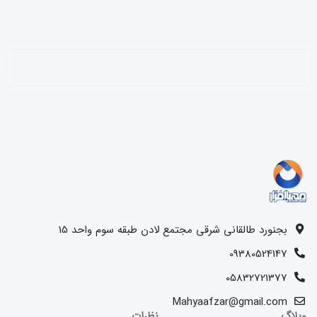
بجنورد طالقانی شرقی مجتمع لادن طبقه سوم واحد 15
09380524147
05832721377
Mahyaafzar@gmail.com
وبلاگ
نظرات