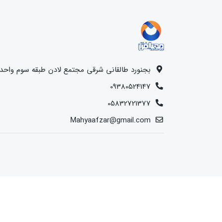
بجنورد طالقانی شرقی مجتمع لادن طبقه سوم واحد 15
09380524147
05832721377
Mahyaafzar@gmail.com