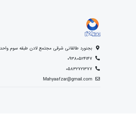
بجنورد طالقانی شرقی مجتمع لادن طبقه سوم واحد 15
09380524147
05832721377
Mahyaafzar@gmail.com