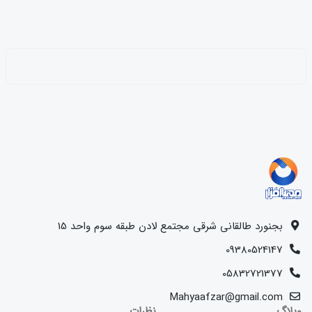
بجنورد طالقانی شرقی مجتمع لادن طبقه سوم واحد 15
09380524147
05832721377
Mahyaafzar@gmail.com
وبلاگ
نظرات