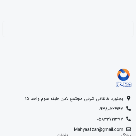
بجنورد طالقانی شرقی مجتمع لادن طبقه سوم واحد 15
09380524147
05832721377
Mahyaafzar@gmail.com
وبلاگ
نظرات