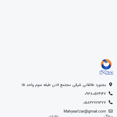
بجنورد طالقانی شرقی مجتمع لادن طبقه سوم واحد 15
09380524147
05832721377
Mahyaafzar@gmail.com
وبلاگ
نظرات